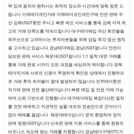
력 있게 움직여 원하시는 최적의 장소와 시간대에 맞춰 방문 드
립니다 거제테더개인거래 거제테더코인개인구매 안전 판매 우
선 김해USDT환전 무사고 빠른 매도 서비스를 통해 김해 지역 최
고의 거래 만족도를 약속드립니다 대구테더매입 자산 회전율을
최우선으로 고려하시는 투자자분들을 위해 당일 즉각 정산 원칙
을 고수하고 있습니다 경남테더매입 경남USDT팝니다 안전이
담보된 판매 서비스 해운대USDT팝니다 1:1 밀착 대면 거래를
통해 거래 완료 시까지 모든 과정을 세심하게 케어합니다 경북
테더직거래 서로의 신원이 투명하게 확인된 상태에서 진행하므
로 거래 후의 트러블이 절대 발생하지 않습니다 진주테더환전
직거래 판매 전문 울산테더삽니다 빠른 매입 및 안정 거래 가능
하며 신뢰 기반으로 진행합니다 대구테더매입 복잡다단한 절차
를 전면 배제하고 직관적인 실물 대조와 전송만으로 군더더기
없이 매매를 끝냅니다 해운대테더삽니다 문의 환영하며 정직
판매 창원USDT삽니다 신속한 판매 지원 서비스를 통해 창원의
비즈니스 속도에 맞는 거래를 지향합니다 경남테더구매OTC거