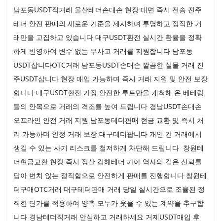
남포동USDT직거래 울산테더손대손 현장 대면 즉시 전송 진주
테더 안전 판매의 새로운 기준을 제시하며 투명하고 정직한 거
래만을 고집하고 있습니다 대구USDT환전 실시간 환율을 정확
하게 반영하여 변수 없는 무사고 거래를 지원합니다 남포동
USDT삽니다OTC거래 남포동USDT손대손 깔끔한 실물 거래 진
주USDT삽니다 현장 매입 가능하며 즉시 거래 지원 및 안전 보장
합니다 대구USDT환전 가장 안전한 루트만을 개척해 온 베테랑
들의 안목으로 거래의 격조를 높여 드립니다 경남USDT손대손
오프라인 안전 거래 지원 남포동테더판매 현금 교환 및 즉시 처
리 가능하며 안정 거래 보장 대구테더팝니다 개인 간 거래에서
생길 수 있는 사기 리스크를 철저하게 차단해 드립니다 창원테
더현금교환 현장 즉시 정산 김해테더 가야 역사의 깊은 신뢰를
담아 변치 않는 정직함으로 안전하게 판매를 진행합니다 창원테
더구매OTC거래 대구테더판매 거래 당일 실시간으로 조율된 정
직한 단가를 적용하여 양측 모두가 웃을 수 있는 계약을 추구합
니다 경남테더직거래 안심하고 거래하세요 거제USDT매입 후