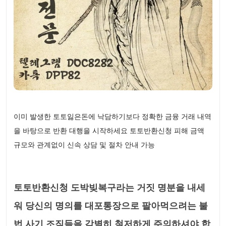
이미 발생한 토토잃은돈에 낙담하기보다 정확한 금융 거래 내역
을 바탕으로 반환 대행을 시작하세요 토토반환신청 피해 금액
규모와 관계없이 신속 상담 및 절차 안내 가능
토토반환신청 도박빚복구라는 거짓 명분을 내세
워 당신의 명의를 대포통장으로 팔아먹으려는 불
법 사기 조직들을 각별히 철저하게 주의하셔야 합