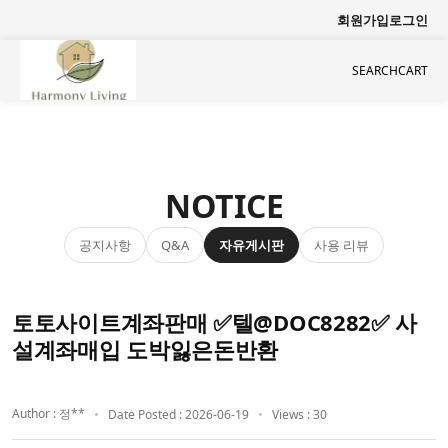
회원가입
로그인
SEARCH
CART
NOTICE
공지사항
자유게시판
사용 리뷰
Q&A
토토사이트계좌판매 ✅텔@DOC8282✅ 사
설계좌매입 도박잃은돈반환
Author : 정**
Date Posted : 2026-06-19
Views : 30