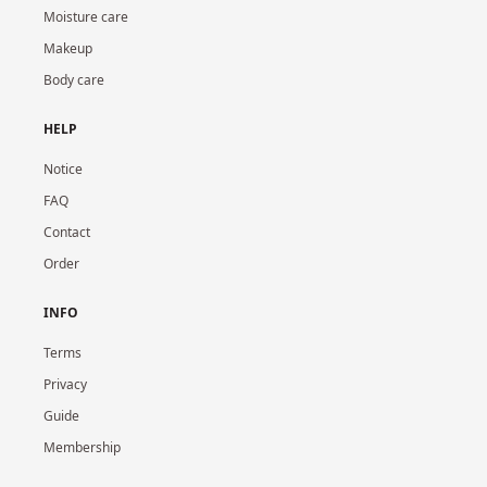
Moisture care
Makeup
Body care
HELP
Notice
FAQ
Contact
Order
INFO
Terms
Privacy
Guide
Membership