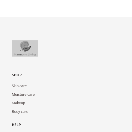
SHOP
Skin care
Moisture care
Makeup
Body care
HELP