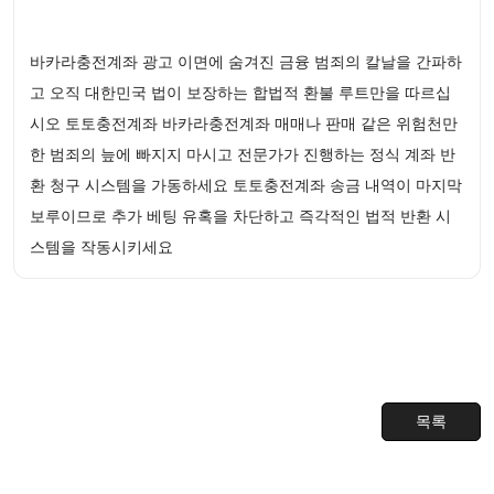
바카라충전계좌 광고 이면에 숨겨진 금융 범죄의 칼날을 간파하
고 오직 대한민국 법이 보장하는 합법적 환불 루트만을 따르십
시오 토토충전계좌 바카라충전계좌 매매나 판매 같은 위험천만
한 범죄의 늪에 빠지지 마시고 전문가가 진행하는 정식 계좌 반
환 청구 시스템을 가동하세요 토토충전계좌 송금 내역이 마지막
보루이므로 추가 베팅 유혹을 차단하고 즉각적인 법적 반환 시
스템을 작동시키세요
목록