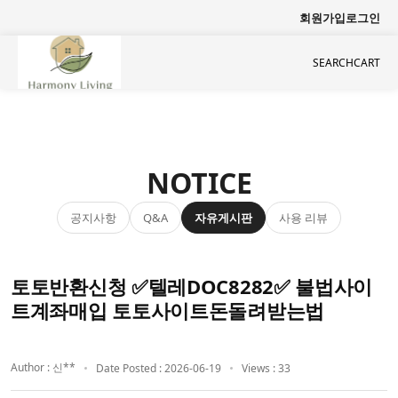
회원가입
로그인
SEARCH
CART
NOTICE
공지사항
자유게시판
사용 리뷰
Q&A
토토반환신청 ✅텔레DOC8282✅ 불법사이
트계좌매입 토토사이트돈돌려받는법
Author : 신**
Date Posted : 2026-06-19
Views : 33