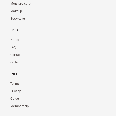
Moisture care
Makeup
Body care
HELP
Notice
FAQ
Contact
Order
INFO
Terms
Privacy
Guide
Membership