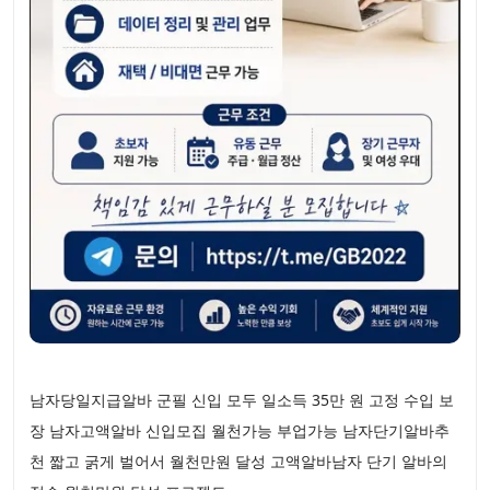
남자당일지급알바 군필 신입 모두 일소득 35만 원 고정 수입 보
장 남자고액알바 신입모집 월천가능 부업가능 남자단기알바추
천 짧고 굵게 벌어서 월천만원 달성 고액알바남자 단기 알바의