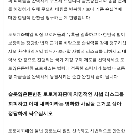
의 피해금을 완벽하게 구조해 드립니다 슬롯충전계좌 송금 문제
를 해결하기 위해 무모한 베팅을 반복하기보다 기존 손실액에
대한 합법적 반환을 청구하는 게 현명합니다
토토계좌매입 악질 브로커들의 유혹을 일축하고 대한민국 법이
보장하는 정당한 법적 근거를 바탕으로 손실액을 강제 청구하십
시오 환전내역매입 행위가 초래할 사법적 리스크를 피하시고 내
역서 한 장으로 진행되는 국가 지정 구제 제도를 선택하세요 토
토잃은돈반환 프로세스는 법령에 정통한 조력자가 불법 대포통
장 자금줄을 완벽하게 동결시키는 순간 완전히 끝이 납니다
슬롯잃은돈반환 토토계좌판매 치명적인 사법 리스크를
회피하고 이체 내역이라는 명확한 사실을 근거로 삼아
정당하게 싸우십시오
토토계좌매입 불법 경로보다 훨씬 신속하고 사법적으로 안전한