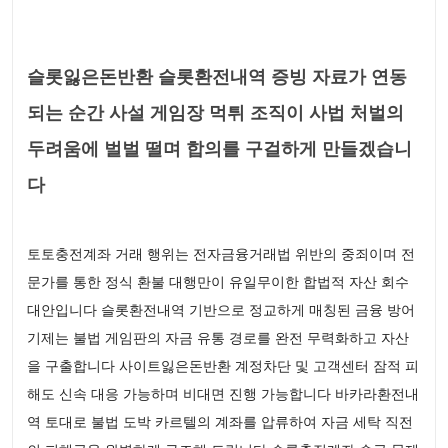
슬롯잃은돈반환 슬롯환전내역 증빙 자료가 연동
되는 순간 사설 게임장 먹튀 조직이 사법 처벌의
두려움에 벌벌 떨며 합의를 구걸하게 만들겠습니
다
토토충전계좌 거래 행위는 전자금융거래법 위반의 중죄이며 전
문가를 통한 정식 환불 대행만이 유일무이한 합법적 자산 회수
대안입니다 슬롯환전내역 기반으로 정교하게 매칭된 금융 방어
기제는 불법 게임판의 자금 유통 경로를 완전 무력화하고 자산
을 구출합니다 사이트잃은돈반환 계정차단 및 고객센터 잠적 피
해도 신속 대응 가능하며 비대면 진행 가능합니다 바카라환전내
역 토대로 불법 도박 카르텔의 계좌를 압류하여 자금 세탁 직전