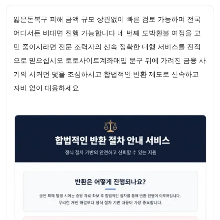
잃은돈복구 피해 금액 규모 상관없이 빠른 검토 가능하며 전국
어디서든 비대면 진행 가능합니다 네 번째 도박환불 여정을 고
민 중이시라면 전문 조력자의 신속 정확한 대행 서비스를 전적
으로 믿으십시오 토토사이트계좌매입 문구 뒤에 가려진 금융 사
기의 시커먼 덫을 조심하시고 합법적인 반환 제도로 신속하고
자비 없이 대응하세요