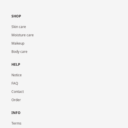
SHOP
Skin care
Moisture care
Makeup
Body care
HELP
Notice
FAQ
Contact
Order
INFO
Terms