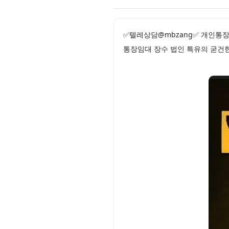
✅텔레상담@mbzang✅ 개인통장
통장임대 장수 법인 특유의 굳건