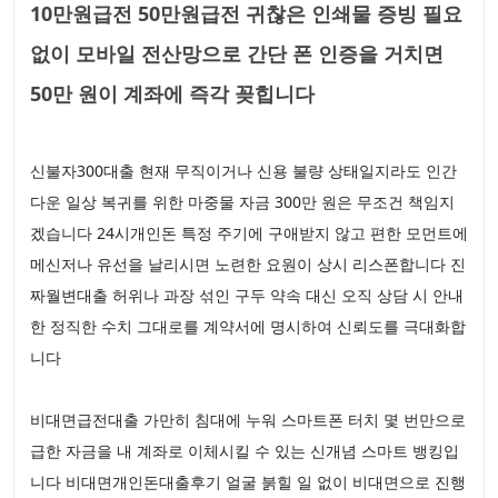
10만원급전 50만원급전 귀찮은 인쇄물 증빙 필요
없이 모바일 전산망으로 간단 폰 인증을 거치면
50만 원이 계좌에 즉각 꽂힙니다
신불자300대출 현재 무직이거나 신용 불량 상태일지라도 인간
다운 일상 복귀를 위한 마중물 자금 300만 원은 무조건 책임지
겠습니다 24시개인돈 특정 주기에 구애받지 않고 편한 모먼트에
메신저나 유선을 날리시면 노련한 요원이 상시 리스폰합니다 진
짜월변대출 허위나 과장 섞인 구두 약속 대신 오직 상담 시 안내
한 정직한 수치 그대로를 계약서에 명시하여 신뢰도를 극대화합
니다
비대면급전대출 가만히 침대에 누워 스마트폰 터치 몇 번만으로
급한 자금을 내 계좌로 이체시킬 수 있는 신개념 스마트 뱅킹입
니다 비대면개인돈대출후기 얼굴 붉힐 일 없이 비대면으로 진행