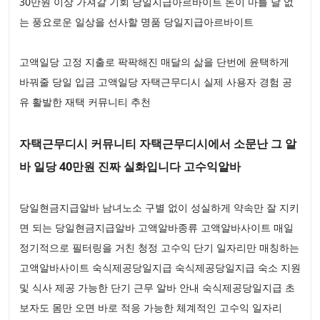
30만원 이상 가져갈 기회 당일지급아르바이트 돈이 마를 날 없
는 풍요로운 일상을 선사할 명품 당일지급아르바이트
고액일당 고정 지출로 팍팍해진 매달의 삶을 단번에 윤택하게
바꿔줄 당일 입금 고액일당 자택근무디시 실제 사용자 경험 공
유 활발한 재택 커뮤니티 추천
자택근무디시 커뮤니티 자택근무디시에서 소문난 그 알
바 일당 40만원 진짜 실화입니다 고수익알바
당일현금지급알바 남녀노소 구별 없이 성실하게 약속만 잘 지키
면 되는 당일현금지급알바 고액알바종류 고액알바사이트 매일
정기적으로 필터링을 거친 청정 고수익 단기 일자리만 매칭하는
고액알바사이트 숙식제공당일지급 숙식제공당일지급 숙소 지원
및 식사 제공 가능한 단기 근무 알바 안내 숙식제공당일지급 초
보자도 몸만 오면 바로 적응 가능한 체계적인 고수익 일자리