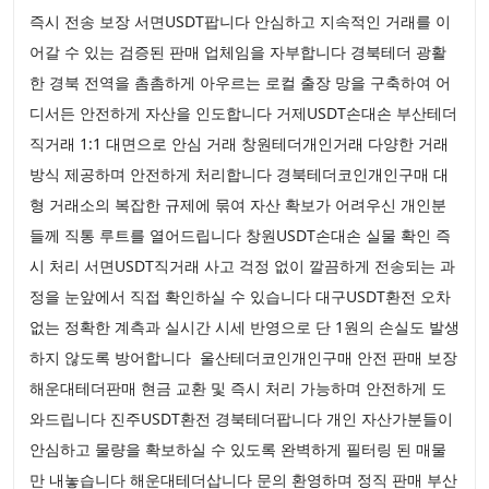
즉시 전송 보장 서면USDT팝니다 안심하고 지속적인 거래를 이
어갈 수 있는 검증된 판매 업체임을 자부합니다 경북테더 광활
한 경북 전역을 촘촘하게 아우르는 로컬 출장 망을 구축하여 어
디서든 안전하게 자산을 인도합니다 거제USDT손대손 부산테더
직거래 1:1 대면으로 안심 거래 창원테더개인거래 다양한 거래
방식 제공하며 안전하게 처리합니다 경북테더코인개인구매 대
형 거래소의 복잡한 규제에 묶여 자산 확보가 어려우신 개인분
들께 직통 루트를 열어드립니다 창원USDT손대손 실물 확인 즉
시 처리 서면USDT직거래 사고 걱정 없이 깔끔하게 전송되는 과
정을 눈앞에서 직접 확인하실 수 있습니다 대구USDT환전 오차
없는 정확한 계측과 실시간 시세 반영으로 단 1원의 손실도 발생
하지 않도록 방어합니다 울산테더코인개인구매 안전 판매 보장
해운대테더판매 현금 교환 및 즉시 처리 가능하며 안전하게 도
와드립니다 진주USDT환전 경북테더팝니다 개인 자산가분들이
안심하고 물량을 확보하실 수 있도록 완벽하게 필터링 된 매물
만 내놓습니다 해운대테더삽니다 문의 환영하며 정직 판매 부산