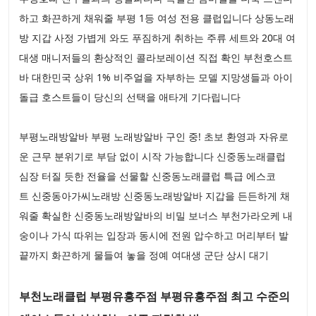
하고 화끈하게 채워줄 부평 1등 여성 전용 클럽입니다 상동노래
방 지갑 사정 가볍게 와도 푸짐하게 취하는 주류 세트와 20대 여
대생 매니저들의 환상적인 콜라보레이션 직접 확인 부천호스트
바 대한민국 상위 1% 비주얼을 자부하는 모델 지망생들과 아이
돌급 호스트들이 당신의 선택을 애타게 기다립니다
부평노래방알바 부평 노래방알바 구인 중! 초보 환영과 자유로
운 근무 분위기로 부담 없이 시작 가능합니다 신중동노래클럽
심장 터질 듯한 전율을 선물할 신중동노래클럽 특급 에스코
트 신중동아가씨노래방 신중동노래방알바 지갑을 든든하게 채
워줄 확실한 신중동노래방알바의 비밀 보너스 부천가라오케 내
숭이나 가식 따위는 입장과 동시에 전원 압수하고 머리부터 발
끝까지 화끈하게 물들여 놓을 정예 여대생 군단 상시 대기
부천노래클럽 부평유흥주점 부평유흥주점 최고 수준의