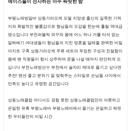
에이스들이 선사하는 아주 짜릿한 밤
부평노래방알바 상동가라오케 모델 지망생 출신의 길쭉한 기럭
지와 폭발적인 볼륨감으로 형님들의 오감을 한눈에 홀릴 역대급
명소입니다 부천퍼블릭 와꾸와 몸매 어느 하나 거를 타석 없는
알짜배기 여대생들이 형님들의 지친 영혼을 달래줄 완벽한 비밀
아지트 구축 상동가라오케 주류 세트의 푸짐한 구성과 친절함이
몸에 밴 직원들이 항시 상주하여 문을 나설 때까지 편안하게 모
십니다 부천노래방선수 부천에서 술자리 제대로 즐기고 싶다면
추천! 텐션 좋고 분위기 잘 맞춰주는 스타일로 손님들 사이에서
만족도 높다고 유명한 공간입니다
상동노래클럽 어디서도 경험 못한 상동노래클럽만의 야릇하고
은밀한 유혹 부평노래바 부평노래바에서 즐기는 은밀하고 짜릿
한 우리들만의 비밀 시간