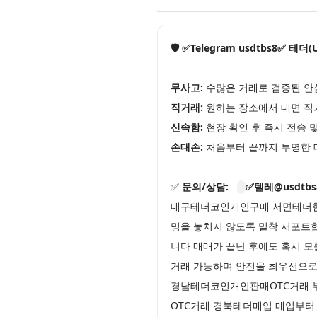
🛡️ ✅Telegram usdtbs8✅ 테
무사고:
수많은 거래로 검증된 안
직거래:
원하는 장소에서 대면 직
신속함:
현장 확인 후 즉시 전송 
손대손:
처음부터 끝까지 투명한 
✅
문의/상담:
✅텔레@usdtbs
대구테더코인개인구매 서면테더현금
밍을 놓치지 않도록 밀착 서포트합
니다 매매가 끝난 후에도 혹시 모
거래 가능하며 안전을 최우선으
경남테더코인개인판매OTC거래 부
OTC거래 경북테더매입 매입부