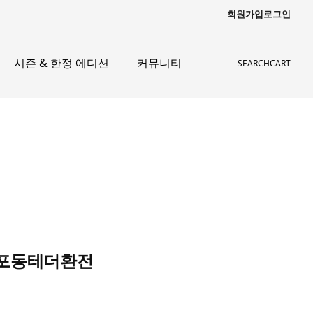
회원가입
로그인
시즌 & 한정 에디션
커뮤니티
SEARCH
CART
 남포동테더환전