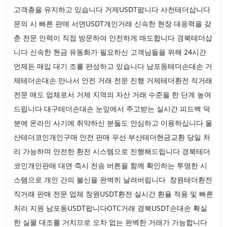
고객층을 유지하고 있습니다 거제USDT팝니다 사천테더삽니다
문의 시 빠른 판매 서면USDT개인거래 신속한 현장 대응력을 갖
춘 전문 인력이 직접 방문하여 안전하게 매도합니다 경북테더삽
니다 신속한 현금 유동화가 필요하신 고객님들을 위해 24시간
언제든 매입 대기 조를 편성하고 있습니다 남포동테더손대손 거
제테더손대손 만나서 안전 거래 전문 진행 거제테더환전 직거래
전문 매도 업체로서 거제 지역의 자산 거래 수준을 한 단계 높여
드립니다 대구테더손대손 눈앞에서 주고받는 실시간 피드백 덕
분에 온라인 사기에 취약하신 분들도 안심하고 이용하십니다 울
산테더코인개인구매 안전 판매 우선 부산테더현금교환 당일 처
리 가능하며 안전한 환전 시스템으로 진행해드립니다 경북테더
코인개인판매 대면 즉시 전송 버튼을 함께 확인하는 투명한 시
스템으로 개인 간의 불신을 완벽히 날려버립니다 창원테더환전
직거래 판매 전문 업체 창원USDT환전 실시간 환율 적용 및 빠른
처리 지원 남포동USDT팝니다OTC거래 경북USDT손대손 확실
한 실물 대조를 거치므로 오차 없는 완벽한 거래가 가능합니다