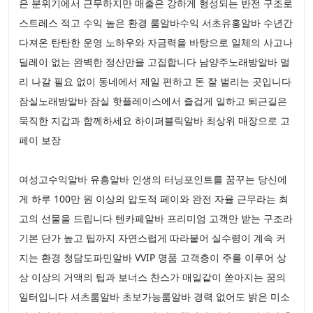
은 분위기에서 근무하지만 매출은 강하게 형성되는 반전 구조로
스트레스 적고 수익 높은 환경 룸알바수익 서초유흥알바 수년간
다져온 탄탄한 운영 노하우와 자금력을 바탕으로 일체의 사고나
딜레이 없는 완벽한 정산만을 고집합니다 남양주노래방알바 멀
리 나갈 필요 없이 동네에서 제일 편하고 돈 잘 벌리는 곳입니다
잠실노래방알바 잠실 핫플레이스에서 즐겁게 일하고 퇴근길은
묵직한 지갑과 함께하세요 하이퍼블릭알바 최상위 매장으로 고
페이 보장
여성고수익알바 유흥알바 인생의 터닝포인트를 꿈꾸는 당신에
게 하루 100만 원 이상의 압도적 페이와 완전 자율 근무라는 최
고의 선물을 드립니다 텐카페알바 프리미엄 고객만 받는 구조라
기본 단가 높고 팁까지 자연스럽게 따라붙어 실수령이 계속 커
지는 환경 청담도파민알바 VVIP 명품 고객층이 주를 이루어 상
상 이상의 거액의 팁과 보너스 찬스가 매일같이 쏟아지는 꿈의
일터입니다 셔츠룸알바 초보가능룸알바 경력 없어도 밝은 미소