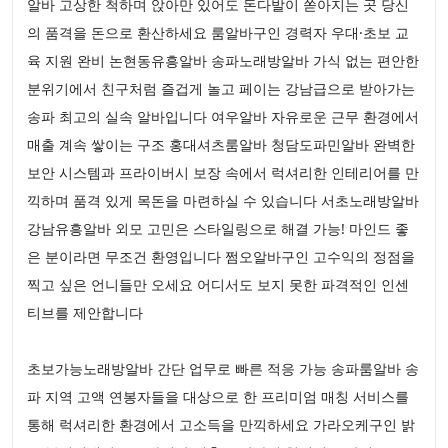
알바 고상한 척하며 앉아만 있어도 돈다발이 쏟아지는 곳 당신
의 품격을 돈으로 환산하세요 룸알바구인 경력자 우대·초보 교
육 지원 완비 논현동유흥알바 송파노래방알바 가식 없는 편안한
분위기에서 친구처럼 즐겁게 놀고 페이는 강남급으로 받아가는
송파 최고의 실속 알바입니다 여우알바 자유로운 근무 환경에서
매출 계속 쌓이는 구조 홍대셔츠룸알바 청담도파민알바 완벽한
보안 시스템과 프라이버시 보장 속에서 럭셔리한 인테리어를 만
끽하며 품격 있게 목돈을 마련하실 수 있습니다 서초노래방알바
강남유흥알바 외모 고민은 스타일링으로 해결 가능! 마인드 좋
은 분이라면 무조건 환영입니다 쩜오알바구인 고수익의 정점을
찍고 싶은 언니들만 오세요 어디서도 보지 못한 파격적인 인센
티브를 제안합니다
초보가능노래방알바 간단 업무로 빠른 적응 가능 송파룸알바 송
파 지역 고액 연봉자들을 대상으로 한 프리미엄 매칭 서비스를
통해 럭셔리한 환경에서 고소득을 만끽하세요 가라오케구인 밝