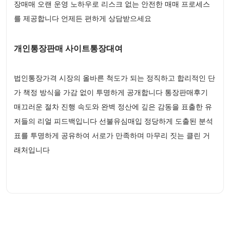
장매매 오랜 운영 노하우로 리스크 없는 안전한 매매 프로세스
를 제공합니다 언제든 편하게 상담받으세요
개인통장판매 사이트통장대여
법인통장가격 시장의 올바른 척도가 되는 정직하고 합리적인 단
가 책정 방식을 가감 없이 투명하게 공개합니다 통장판매후기
매끄러운 절차 진행 속도와 완벽 정산에 깊은 감동을 표출한 유
저들의 리얼 피드백입니다 선불유심매입 정당하게 도출된 분석
표를 투명하게 공유하여 서로가 만족하며 마무리 짓는 클린 거
래처입니다