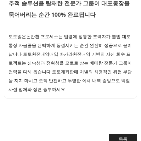
추적 솔루션을 탑재한 전문가 그룹이 대포통장을
묶어버리는 순간 100% 완료됩니다
토토잃은돈반환 프로세스는 법령에 정통한 조력자가 불법 대포
통장 자금줄을 완벽하게 동결시키는 순간 완전히 성공으로 끝이
납니다 토토환전내역매입 바카라환전내역 기반의 자산 회수 프
로젝트는 신속성과 정확성을 모토로 삼는 베테랑 전문가 그룹이
전력을 다해 돕습니다 토토계좌판매 처벌의 치명적인 위험 부담
을 지지 마시고 오직 안전하고 투명한 이체 내역 증빙으로 악질
사설 업체와 정면 승부하세요
목록