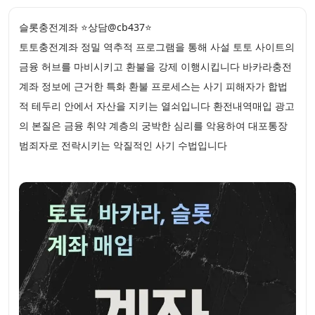
슬롯충전계좌 ⭐상담@cb437⭐
토토충전계좌 정밀 역추적 프로그램을 통해 사설 토토 사이트의
금융 허브를 마비시키고 환불을 강제 이행시킵니다 바카라충전
계좌 정보에 근거한 특화 환불 프로세스는 사기 피해자가 합법
적 테두리 안에서 자산을 지키는 열쇠입니다 환전내역매입 광고
의 본질은 금융 취약 계층의 궁박한 심리를 악용하여 대포통장
범죄자로 전락시키는 악질적인 사기 수법입니다