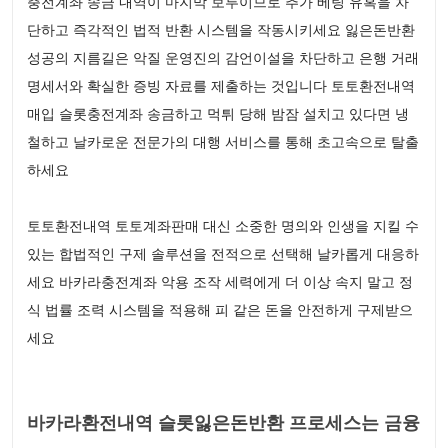
충전계좌 송금 내역이 마지막 보루이므로 추가 베팅 유혹을 차
단하고 즉각적인 법적 반환 시스템을 작동시키세요 잃은돈반환
성공의 지름길은 악질 운영진의 감언이설을 차단하고 은행 거래
명세서와 확실한 증빙 자료를 제출하는 것입니다 토토환전내역
매입 슬롯충전계좌 송금하고 먹튀 당해 밤잠 설치고 있다면 냉
철하고 날카로운 전문가의 대행 서비스를 통해 초고속으로 탈출
하세요
토토환전내역 토토계좌판매 대신 소중한 명의와 인생을 지킬 수
있는 합법적인 구제 솔루션을 전적으로 선택해 날카롭게 대응하
세요 바카라충전계좌 악용 조작 세력에게 더 이상 속지 말고 정
식 법률 조력 시스템을 적용해 피 같은 돈을 안전하게 구제받으
세요
바카라환전내역 슬롯잃은돈반환 프로세스는 금융