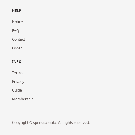
HELP
Notice
FAQ
Contact
Order
INFO
Terms
Privacy
Guide
Membership
Copyright © speedsalesita. All rights reserved.