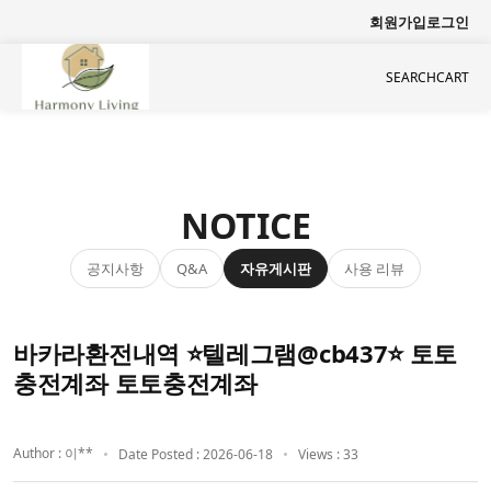
회원가입
로그인
SEARCH
CART
NOTICE
공지사항
자유게시판
사용 리뷰
Q&A
바카라환전내역 ⭐텔레그램@cb437⭐ 토토
충전계좌 토토충전계좌
Author : 이**
Date Posted : 2026-06-18
Views : 33